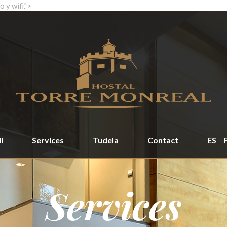
 y wifi.">
l
Services
Tudela
Contact
ES
Services