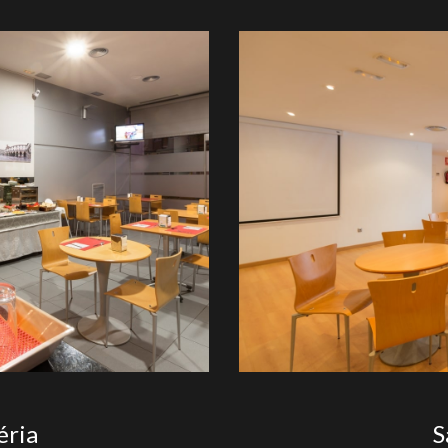
éria
S