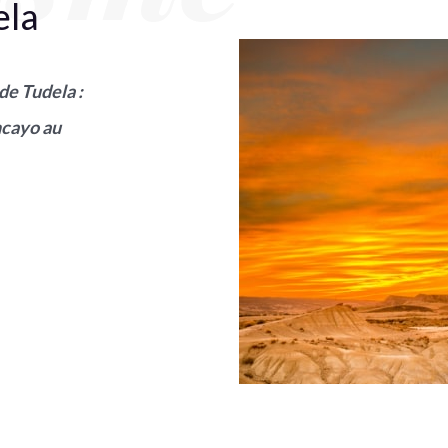
ela
de Tudela :
ncayo au