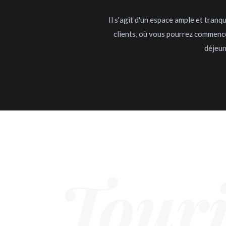
Il s'agit d'un espace ample et tranqu
clients, où vous pourrez commence
déjeun
Tour