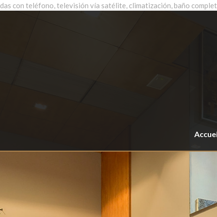
das con teléfono, televisión vía satélite, climatización, baño completo
Accuei